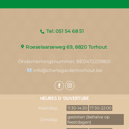
Tel: 051 54 68 51
Roeselaarseweg 69, 8820 Torhout
Ondernemingsnummer:
BE0472229850
info@chensgardentorhout.be
HEURES D 'OUVERTURE
Maandag:
11:30-14:30
17:30-22:00
gesloten (behalve op
Dinsdag:
feestdagen)