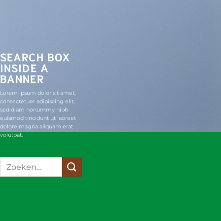
SEARCH BOX
INSIDE A
BANNER
Lorem ipsum dolor sit amet,
consectetuer adipiscing elit,
sed diam nonummy nibh
euismod tincidunt ut laoreet
dolore magna aliquam erat
volutpat.
Zoeken
naar: