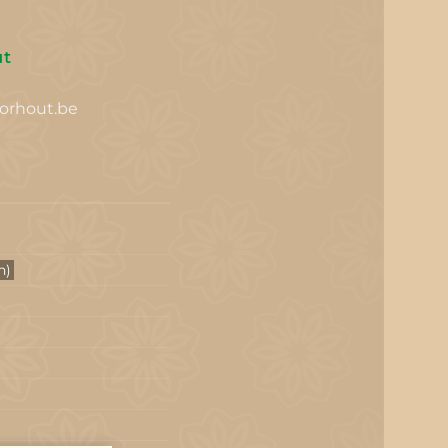
ut
orhout.be
n)