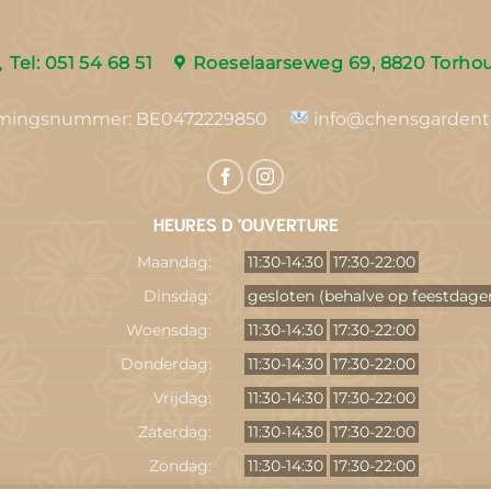
Tel: 051 54 68 51
Roeselaarseweg 69, 8820 Torho
mingsnummer:
BE0472229850
info@chensgardent
HEURES D 'OUVERTURE
Maandag:
11:30-14:30
17:30-22:00
Dinsdag:
gesloten (behalve op feestdage
Woensdag:
11:30-14:30
17:30-22:00
Donderdag:
11:30-14:30
17:30-22:00
Vrijdag:
11:30-14:30
17:30-22:00
Zaterdag:
11:30-14:30
17:30-22:00
Zondag:
11:30-14:30
17:30-22:00